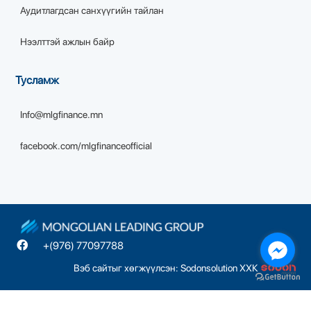
Аудитлагдсан санхүүгийн тайлан
Нээлттэй ажлын байр
Тусламж
Info@mlgfinance.mn
facebook.com/mlgfinanceofficial
+(976) 77097788
Вэб сайтыг хөгжүүлсэн: Sodonsolution ХХК