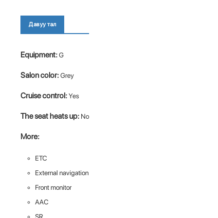
Давуу тал
Equipment:
G
Salon color:
Grey
Cruise control:
Yes
The seat heats up:
No
More:
ETC
External navigation
Front monitor
AAC
SR