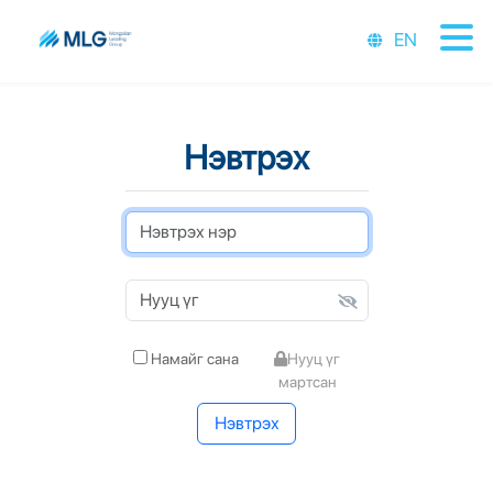
EN
Нэвтрэх
Намайг сана
Нууц үг
мартсан
Нэвтрэх