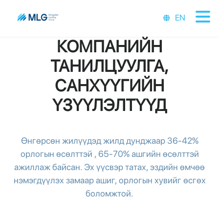
EN
КОМПАНИЙН
ТАНИЛЦУУЛГА,
САНХҮҮГИЙН
ҮЗҮҮЛЭЛТҮҮД
Өнгөрсөн жилүүдэд жилд дунджаар 36-42%
орлогын өсөлттэй , 65-70% ашгийн өсөлттэй
ажиллаж байсан. Эх үүсвэр татах, эздийн өмчөө
нэмэгдүүлэх замаар ашиг, орлогын хувийг өсгөх
боломжтой.