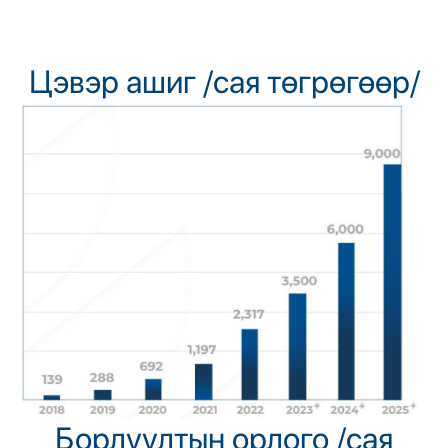
Цэвэр ашиг /сая төгрөгөөр/
Борлуултын орлого /сая