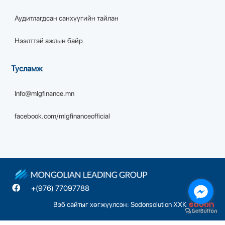
Аудитлагдсан санхүүгийн тайлан
Нээлттэй ажлын байр
Тусламж
Info@mlgfinance.mn
facebook.com/mlgfinanceofficial
+(976) 77097788
Вэб сайтыг хөгжүүлсэн: Sodonsolution ХХК